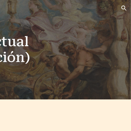
ion
tual
ción)