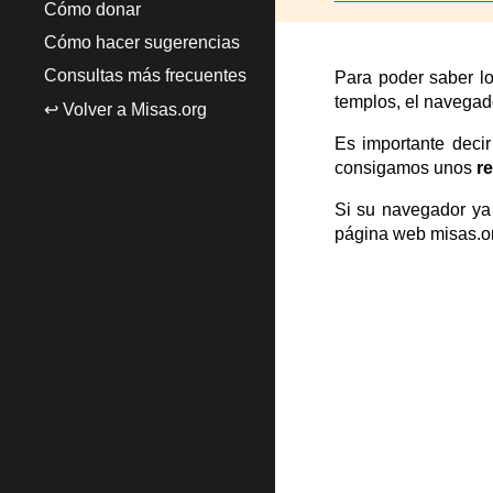
Cómo donar
Cómo hacer sugerencias
Consultas más frecuentes
Para poder saber l
templos, el navegado
↩️ Volver a Misas.org
Es importante deci
consigamos unos
r
Si
su
navegador ya 
página web misas.or