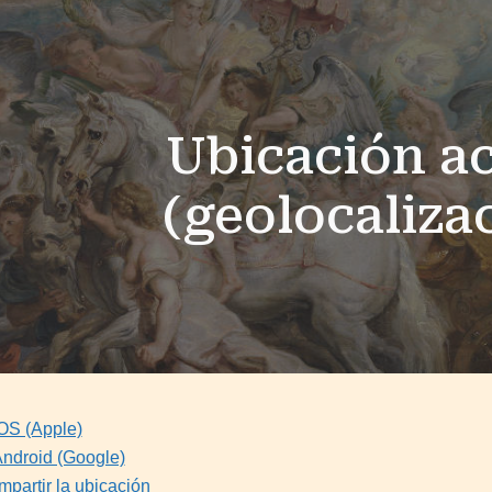
ip to main content
Skip to navigat
Ubicación ac
(geolocaliza
iOS (Apple)
Android (Google)
mpartir la ubicación