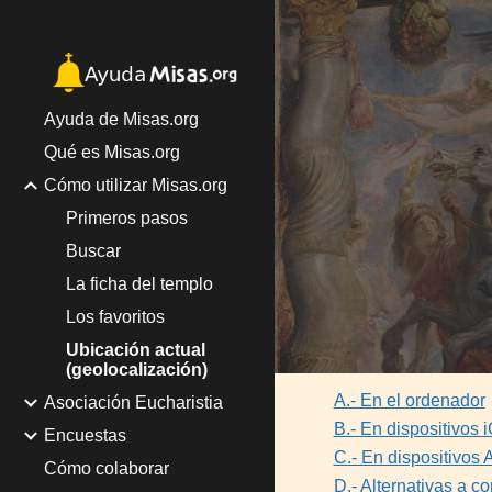
Sk
Ayuda de Misas.org
Qué es Misas.org
Cómo utilizar Misas.org
Primeros pasos
Buscar
La ficha del templo
Los favoritos
Ubicación actual
(geolocalización)
A.- En el ordenador
Asociación Eucharistia
B.- En dispositivos 
Encuestas
C.- En dispositivos 
Cómo colaborar
D.- Alternativas a co