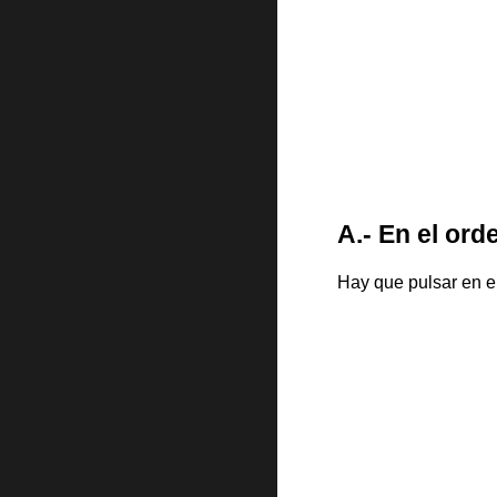
A.-
En el ord
Hay que pulsar en e